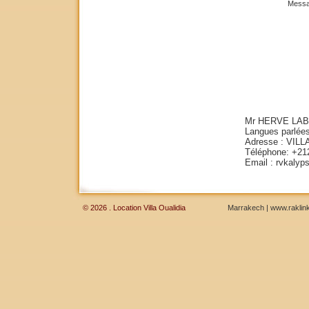
Messag
Mr HERVE LAB
Langues parlées
Adresse : VIL
Téléphone: +212
Email : rvkalyp
© 2026 . Location Villa Oualidia
Marrakech
|
www.raklink