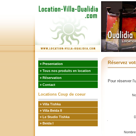
Réservez votr
» Presentation
» Tous nos produits en location
» Réservation
Pour réserver l'
» Contact
Locations Coup de coeur
No
» Villa Tishka
» Villa Beida II
» Le Studio Tishka
D
» Beida I
Nombre 