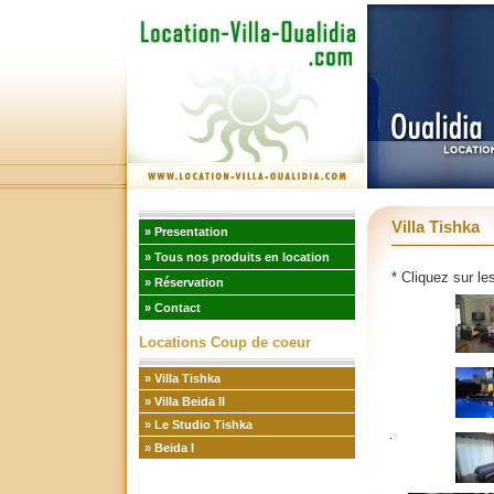
Villa Tishka
» Presentation
» Tous nos produits en location
* Cliquez sur le
» Réservation
» Contact
Locations Coup de coeur
» Villa Tishka
» Villa Beida II
» Le Studio Tishka
» Beida I