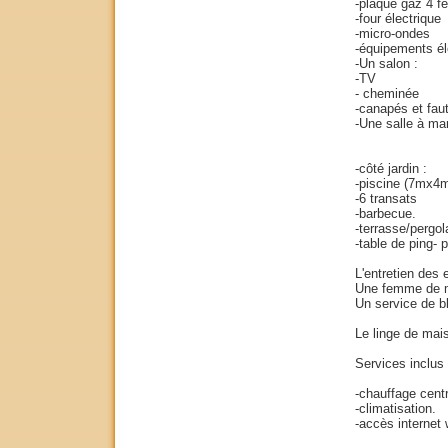
-plaque gaz 4 f
-four électrique
-micro-ondes
-équipements él
-Un salon :
-TV
- cheminée
-canapés et faut
-Une salle à ma
-côté jardin :
-piscine (7mx4m
-6 transats
-barbecue.
-terrasse/pergo
-table de ping- 
L'entretien des 
Une femme de mé
Un service de bl
Le linge de maiso
Services inclus 
-chauffage centr
-climatisation.
-accès internet w