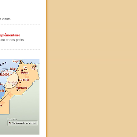
e plage.
upplémentaire
une et des petits