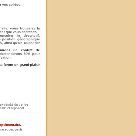
r vos soirées.
site, vous trouverez la
ment que vous cherchez.
nsulter le descriptif,
a position géographique
n, ainsi qu'un calendrier
nirons un contrat de
demanderons 30% pour
rvation.
e feront un grand
plaisir
'extrémité du centre
sible et reposant.
upplémentaire.
ne et des petits