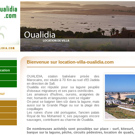
Bienvenue sur location-villa-oualidia.com
ocation
OUALIDIA, station balnéaire prisée des
Marocains, est située à 70 Km au sud d'El Jadida
en direction de Safi.
Oualidia est réputée pour sa lagune peuplée
d'oiseaux migrateurs et ses parcs ostréicoles.
eur
Les amateurs d'huîtres, oursins, araignées de
mer, homards et langoustes vont se régaler
On peut se baigner bien sûr dans la lagune, mais
aussi sur la Grande Plage ou sur la plage des
coquillages
Les ruines d'une cité portugaise, l'ancien palais
Royal de feu Mohamed V, ses paysages encore
sauvages, contribuent au charme de Oualidia.
De nombreuses activités sont possibles sur place
: surf, kitesurf
barque sur la lagune, pêche, circuits pédestres, location de quads, 