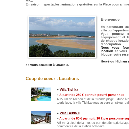
etc...
En saison : spectacles, animations gratuites sur la Place pour anime
Bienvenue
En parcourant ce 
villa ou l'apparte
Vous pourrez co
l'équipement et l
de chaque locatio
d'occupation.
Nous vous four
location
et vous 
bloquer votre rése
Hervé ou Hicham
s
de vous accueillir
à Oualidia.
Coup de coeur : Locations
»
Villa Tishka
»
A partir de 280 € par nuit pour 6 personnes
A 150 m de l'océan et de la Grande plage. Située à l
touristique, la villa Tishka vous assure un séjour pai
»
Villa Beida II
»
A partir de 80 € par nuit. 10 € par personne s
A 5 mn à pied, de la mer, du port de pêche,de la lagu
commerces de la station balnéaire.