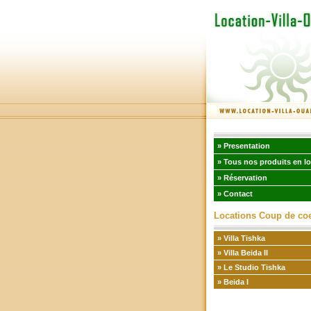
» Presentation
» Tous nos produits en l
» Réservation
» Contact
Locations Coup de co
» Villa Tishka
» Villa Beida II
» Le Studio Tishka
» Beida I